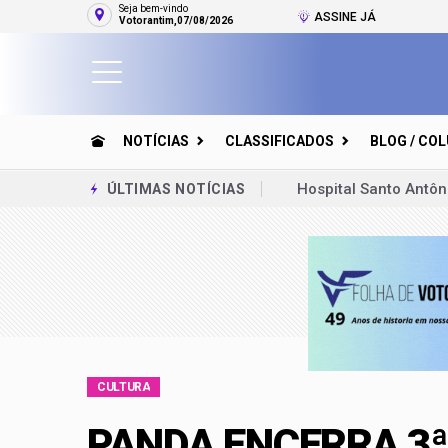
Seja bem-vindo
ASSINE JÁ
Votorantim,07/08/2026
NOTÍCIAS
CLASSIFICADOS
BLOG / CO
Hospital Santo Antôn
ÚLTIMAS NOTÍCIAS
Polícia Militar pren
Luciano Silva lança 
Quartas de final da
Votorantim conquist
Sirlange Manga lanç
CULTURA
Metropolitana de Sor
PANDA ENCERRA 3ª
Só causou estranheza