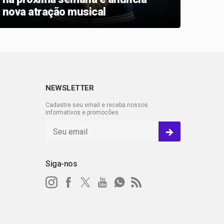
nova atração musical
dive
cria
Soro
NEWSLETTER
Cadastre seu email e receba nossos
informativos e promocões .
Siga-nos