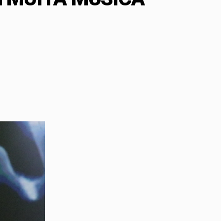
 da 45ª Festa Julina Beneficente de