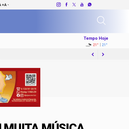
A +
A -
Tempo Hoje
|
21°
21°
mpliar investimentos na Região
M MUITA MÚSICA