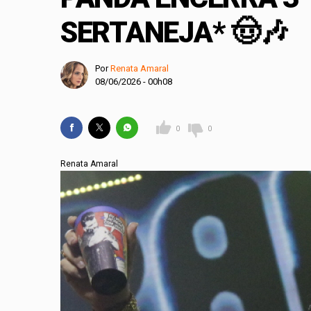
Parque da Autonomi
SERTANEJA* 🤠🎶
Henrique e Juliano, 
Sorocaba
Por
Renata Amaral
08/06/2026 - 00h08
3ª Copa Votocel ter
0
0
Renata Amaral