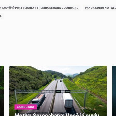
EJA* 🤠🎶 PRA FECHAR A TERCEIRA SEMANA DO ARRAIAL
PANDA SUBIU NO PAL
A
SOROCABA
Motiva Sorocabana: Você já ouviu