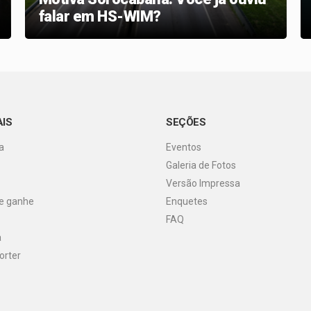
falar em HS-WIM?
AIS
SEÇÕES
a
Eventos
Galeria de Fotos
Versão Impressa
 e ganhe
Enquetes
FAQ
a
orter
o