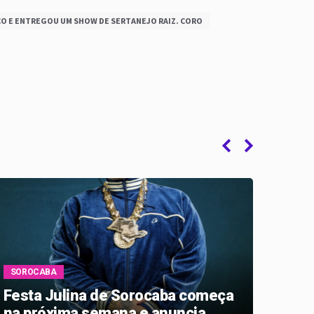
CO E ENTREGOU UM SHOW DE SERTANEJO RAIZ. CORO
SOROCABA
SORO
Festa Julina de Sorocaba começa
Show
na próxima semana e anuncia
Stan