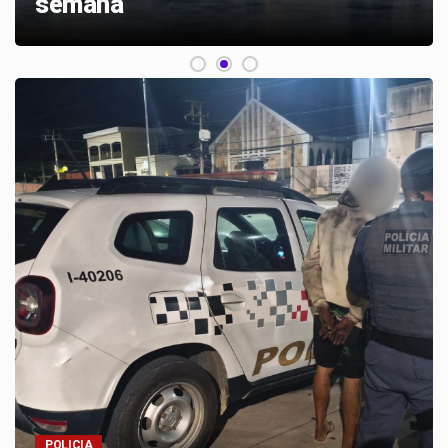
lixo
Metropolitana de
Sorocaba e no
estado de São Paulo
inteiro
Só causou
estranheza...
Parque da
Autonomia promove
noite com roda de
samba
Henrique e Juliano,
Leonardo e Nattan
POLICIA